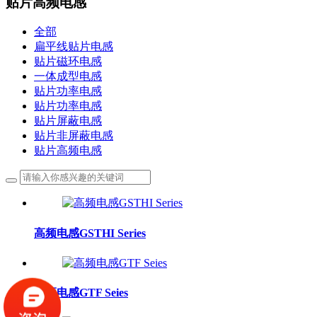
贴片高频电感
全部
扁平线贴片电感
贴片磁环电感
一体成型电感
贴片功率电感
贴片功率电感
贴片屏蔽电感
贴片非屏蔽电感
贴片高频电感
高频电感GSTHI Series
高频电感GTF Seies