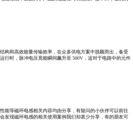
结构和高效能量传输效率，在众多供电方案中脱颖而出，备受
行时，脉冲电压竟能瞬间飙升至 500V，这对于电路中的元件
性能等磁环电感相关内容均由分享，有疑问的小伙伴可以前往
会发现磁环电感的相关使用案例我们却甚少分享，有的朋友可