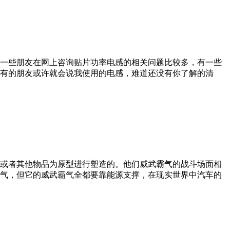
一些朋友在网上咨询贴片功率电感的相关问题比较多，有一些
有的朋友或许就会说我使用的电感，难道还没有你了解的清
或者其他物品为原型进行塑造的。他们威武霸气的战斗场面相
气，但它的威武霸气全都要靠能源支撑，在现实世界中汽车的