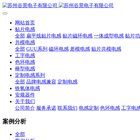
网站首页
贴片电感
全部
扁平线贴片电感
贴片磁环电感
一体成型电感
贴片功
共模电感
全部
GUU系列
磁环电感
差模电感
贴片共模电感
工字电感
色环电感
棒型电感
定制电感系列
全部
品牌电感兼容
定制电感
铁氧体电感
安规器件
关于我们
公司简介
服务承诺
联系我们
电感定制
色环电感
工字电
案例分析
全部