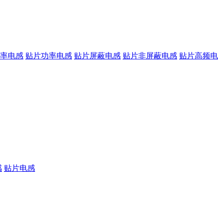
率电感
贴片功率电感
贴片屏蔽电感
贴片非屏蔽电感
贴片高频电
感
贴片电感