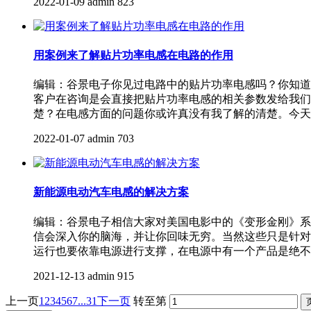
2022-01-09
admin
823
用案例来了解贴片功率电感在电路的作用
编辑：谷景电子你见过电路中的贴片功率电感吗？你知道
客户在咨询是会直接把贴片功率电感的相关参数发给我们
楚？在电感方面的问题你或许真没有我了解的清楚。今天
2022-01-07
admin
703
新能源电动汽车电感的解决方案
编辑：谷景电子相信大家对美国电影中的《变形金刚》系
信会深入你的脑海，并让你回味无穷。当然这些只是针对
运行也要依靠电源进行支撑，在电源中有一个产品是绝不
2021-12-13
admin
915
上一页
1
2
3
4
5
6
7
...31
下一页
转至第