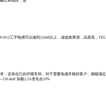
磁芯和线径，进
2工字电感可以做到12mH以上，滤波效果强，品质高，TEL：0512
还有自己的开模车间，对于需要电感开模的客户，都能满足要求。 
-150.4uH 加载2.2A变化在10%