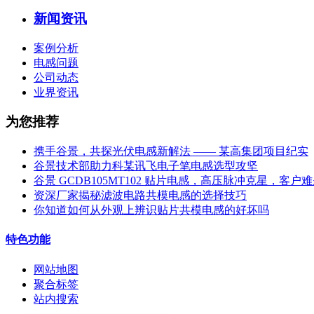
新闻资讯
案例分析
电感问题
公司动态
业界资讯
为您推荐
携手谷景，共探光伏电感新解法 —— 某高集团项目纪实
谷景技术部助力科某讯飞电子笔电感选型攻坚
谷景 GCDB105MT102 贴片电感，高压脉冲克星，客户
资深厂家揭秘滤波电路共模电感的选择技巧
你知道如何从外观上辨识贴片共模电感的好坏吗
特色功能
网站地图
聚合标签
站内搜索