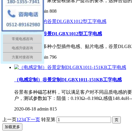
求。谷景电感厂家便会根据客户提出的要求，选择合适的
2020-11-06
admin
808
大感值平顶的谷景DLGBX1012型工字电感
常规电感咨询
谷景电子生产多种小型插件电感、贴片电感，谷景DLGBX101
电感升级咨询
2020-09-11
admin
796
方案对接咨询
（电感定制）谷景定制DLGBX1011-151KB工字电感
谷景有多种磁芯材料，可以满足客户对不同品质电感的要求，
户，测试参数如下：阻值：0.193Ω--0.198Ω,感值148.4uH---
2020-08-18
admin
815
上一页
1
2
3
4
下一页
转至第
加载更多