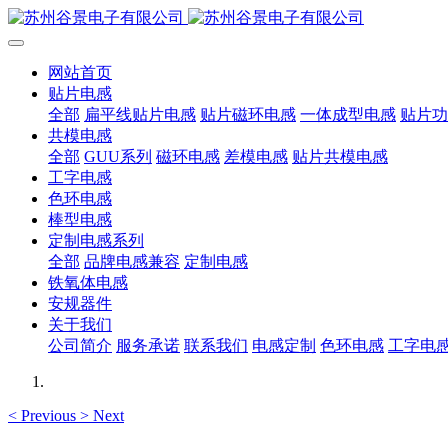
网站首页
贴片电感
全部
扁平线贴片电感
贴片磁环电感
一体成型电感
贴片功
共模电感
全部
GUU系列
磁环电感
差模电感
贴片共模电感
工字电感
色环电感
棒型电感
定制电感系列
全部
品牌电感兼容
定制电感
铁氧体电感
安规器件
关于我们
公司简介
服务承诺
联系我们
电感定制
色环电感
工字电
<
Previous
>
Next